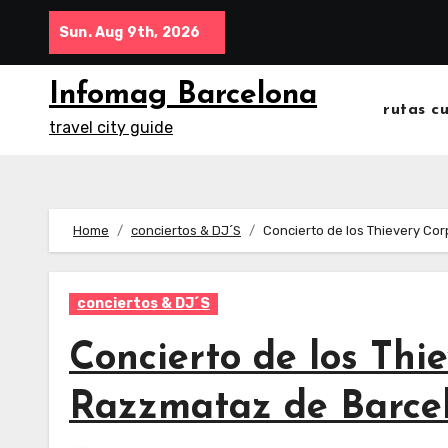
Skip
Sun. Aug 9th, 2026
to
content
Infomag Barcelona
rutas c
travel city guide
Home
conciertos & DJ´S
Concierto de los Thievery Co
conciertos & DJ´S
Concierto de los Thi
Razzmataz de Barce