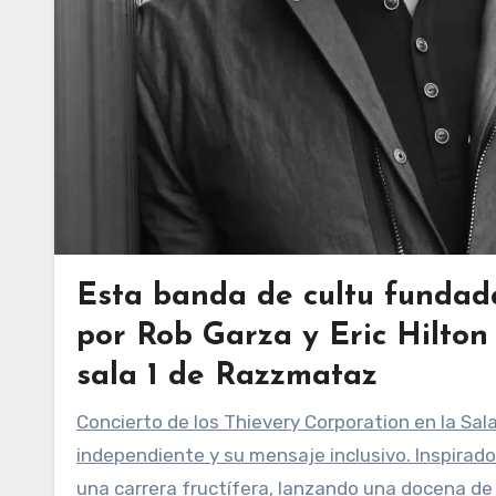
Esta banda de cultu fundad
por Rob Garza y Eric Hilton 
sala 1 de Razzmataz
Concierto de los Thievery Corporation en la Sala Razzmataz de Barcelona. Destacan por su enfoque
independiente y su mensaje inclusivo. Inspirado
una carrera fructífera, lanzando una docena de