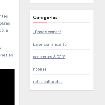
entes
Categorías
 obras
o, a
¿Dónde comer?
bares con encanto
a
ones en
conciertos & DJ´S
hoteles
rutas culturetas