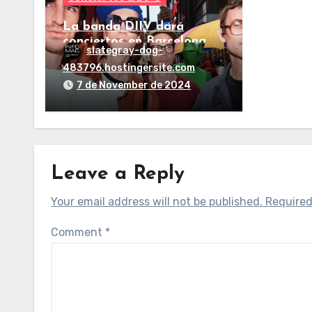
La banda DIIV dará
conciertos en Barcelona y
slategray-dog-
Madrid
483796.hostingersite.com
7 de November de 2024
Leave a Reply
Your email address will not be published.
Required
Comment
*