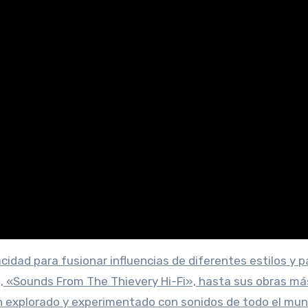
cidad para fusionar influencias de diferentes estilos y p
t, «Sounds From The Thievery Hi-Fi», hasta sus obras má
explorado y experimentado con sonidos de todo el mun