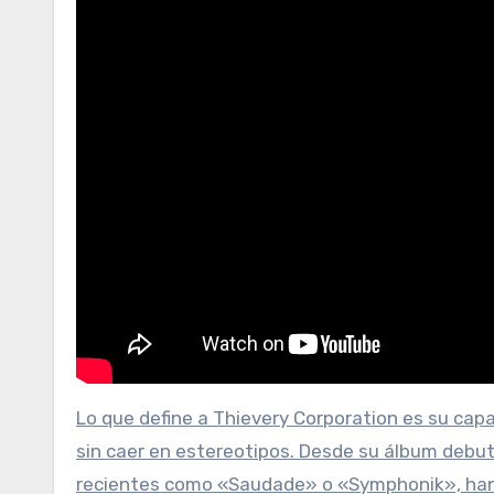
Lo que define a Thievery Corporation es su capa
sin caer en estereotipos. Desde su álbum debu
recientes como «Saudade» o «Symphonik», han 