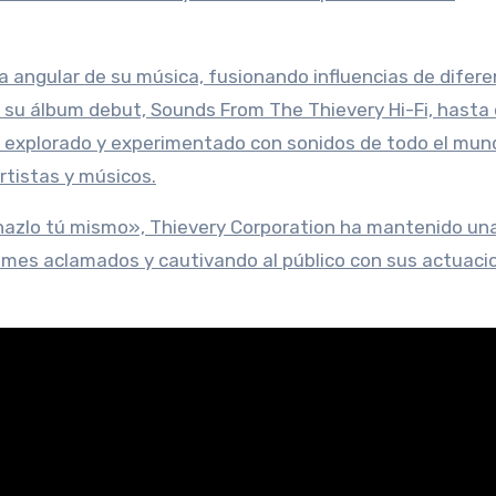
ra angular de su música, fusionando influencias de difer
e su álbum debut, Sounds From The Thievery Hi-Fi, hasta
explorado y experimentado con sonidos de todo el mund
tistas y músicos.
l «hazlo tú mismo», Thievery Corporation ha mantenido un
bumes aclamados y cautivando al público con sus actuaci