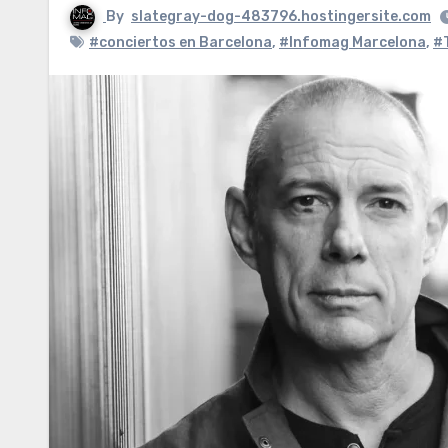
By
slategray-dog-483796.hostingersite.com
#conciertos en Barcelona
,
#Infomag Marcelona
,
#