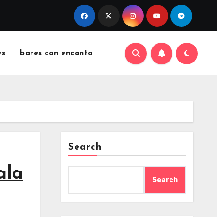
es
bares con encanto
Search
ala
Search