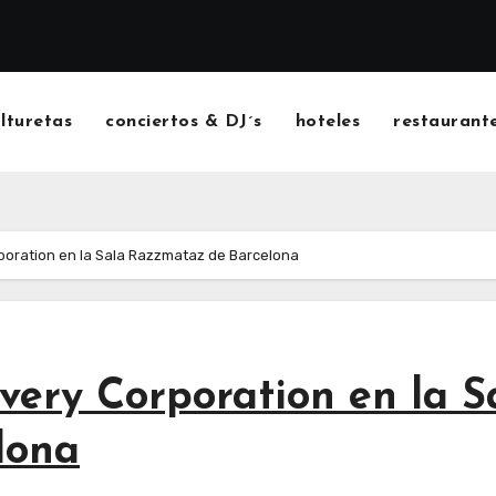
ulturetas
conciertos & DJ´s
hoteles
restaurant
rporation en la Sala Razzmataz de Barcelona
every Corporation en la S
lona