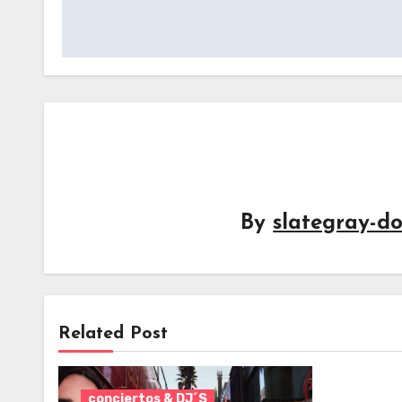
navigation
By
slategray-do
Related Post
conciertos & DJ´S